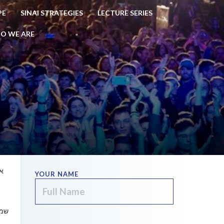
PE
SINAI STRATEGIES
LECTURE SERIES
O WE ARE
אם
YOUR NAME
מ
שמו