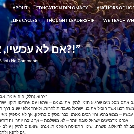
ABOUT
EDUCATION DIPLOMACY
ANCHORS OF HO
LIFE CYCLES
THOUGHT LEADERSHIP
WE TEACH WH
“…אם לא עכשיו, אימתיי?!”
Sinai
/
No Comments
“הוא (הלל) היה אומר, אם אין אני לי, מי לי; וכשאני לעצמי, מה אני; ואם לא עכשיו, אימתיי?”
 אתם מסכימים שהגיע הזמן לתקן את עצמנו – שתפו עם אחרים! תיקון ישרא
שה רבנו אשר הוביל את בני ישראל מעבדות לחרות, ולאחר אלפי שנים דרך ת
עכשיו – ממש ברגע זה?
רבים מאתנו כבר עוסקים בתיקון, אך לא מספיק מאיתנ.
אנחנו מדמיינים ישראל טובה יותר – לא מושלמת – אך טובה יותר. זה דו
בילה לדיאלוג, פשרה, ושינוי התפיסה העולמית. אנחנו שואפים לתיקון עולם 
גם לרפא ולתקן את עצמנו. למען ציון וכל אזרחיה – תיקון ישראל במהרה בימיינו.